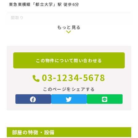
東急東横線「都立大学」駅 徒歩6分
間取り
もっと見る
‐
専有面積
築年数
この物件について
問い合わせる
築19年
03-1234-5678
階
このページをシェアする
1階[105]（地下1地上3階建）
向き
南東
部屋の特徴・設備
建物種別