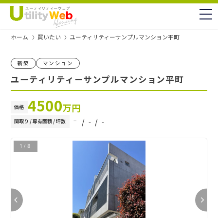
to
ホーム
買いたい
ユーティリティーサンプルマンション平町
新築
マンション
ユーティリティーサンプルマンション平町
4500
万円
価格
‐
/ ‐ / ‐
間取り / 専有面積 / 坪数
1
/
8