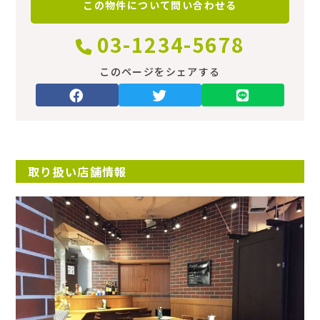
この物件について
問い合わせる
情報更新日
2023/05/20
03-1234-5678
駐車場
このページをシェアする
あり
リフォーム
済
取り扱い店舗情報
ほか初期費用
‐
ほか諸費用
‐
備考
‐