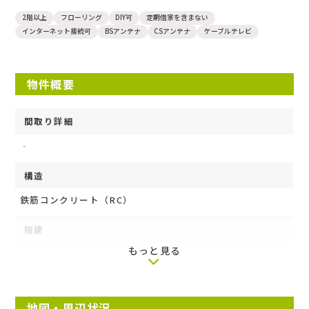
マンション
2階以上
フローリング
DIY可
定期借家を含まない
インターネット接続可
BSアンテナ
CSアンテナ
ケーブルテレビ
物件概要
間取り詳細
‐
構造
鉄筋コンクリート（RC）
階建
もっと見る
3階/3階建て
築年月
地図・周辺状況
2007年1月