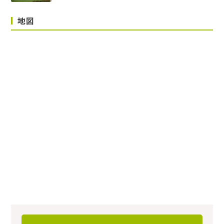
10,000円
地図
敷地面積
‐
敷地の権利形態
‐
用途地域
‐
施工会社
〇〇株式会社
総戸数
6戸