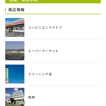
周辺情報
管理費
15,000円 / 月
コンビニエンスストア
バルコニー
‐
入居
スーパーマーケット
即
物件コード
クリーニング店
0003-0002
修繕積立金 / 月
10,000円
病院
修繕積立基金