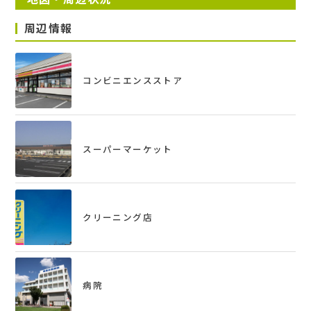
周辺情報
管理費
15,000円 / 月
コンビニエンスストア
バルコニー
‐
入居
スーパーマーケット
即
物件コード
クリーニング店
1001-0001
修繕積立金 / 月
10,000円
病院
修繕積立基金