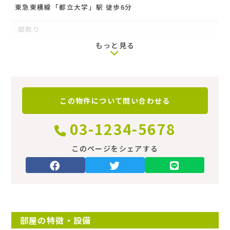
東急東横線「都立大学」駅 徒歩6分
間取り
もっと見る
‐
専有面積
築年数
この物件について
問い合わせる
築19年
03-1234-5678
階
このページをシェアする
3階（地下1地上3階建）
向き
南東
部屋の特徴・設備
建物種別