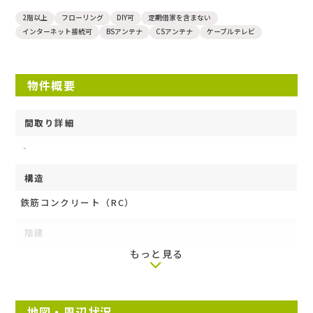
マンション
2階以上
フローリング
DIY可
定期借家を含まない
インターネット接続可
BSアンテナ
CSアンテナ
ケーブルテレビ
物件概要
間取り詳細
‐
構造
鉄筋コンクリート（RC）
階建
もっと見る
3階/3階建て
築年月
地図・周辺状況
2007年1月