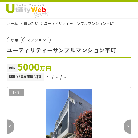
to
ホーム
買いたい
ユーティリティーサンプルマンション平町
新築
マンション
ユーティリティーサンプルマンション平町
5000
万円
価格
‐
/ ‐ / ‐
間取り / 専有面積 / 坪数
1
/
8