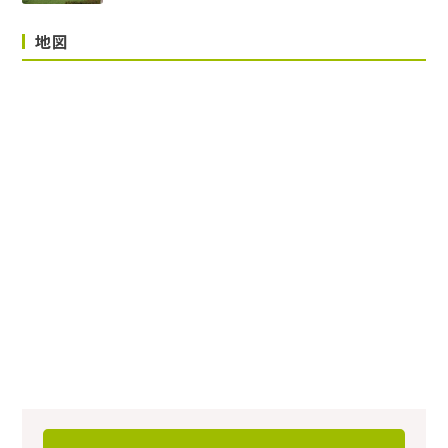
10,000円
地図
敷地面積
‐
敷地の権利形態
‐
用途地域
‐
施工会社
〇〇株式会社
総戸数
6戸