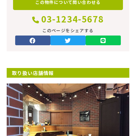
この物件について
問い合わせる
情報更新日
2023/05/20
03-1234-5678
駐車場
このページをシェアする
あり
リフォーム
済
取り扱い店舗情報
ほか初期費用
‐
ほか諸費用
‐
備考
‐