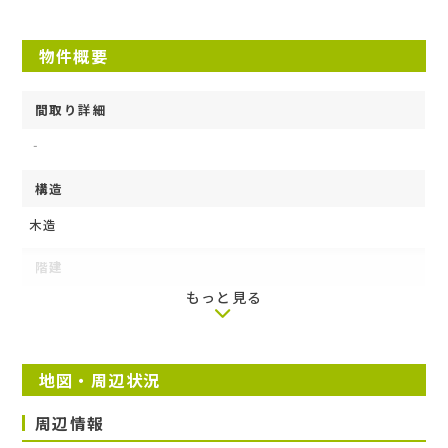
建物種別
物件概要
アパート
間取り詳細
‐
構造
木造
階建
もっと見る
1階/2階建て
築年月
地図・周辺状況
1989年9月
周辺情報
損保