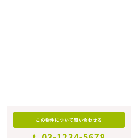
普通賃貸借契約
契約期間
2年
仲介手数料
58000
更新料
58000
総戸数
‐
この物件について
問い合わせる
情報更新日
‐
03-1234-5678