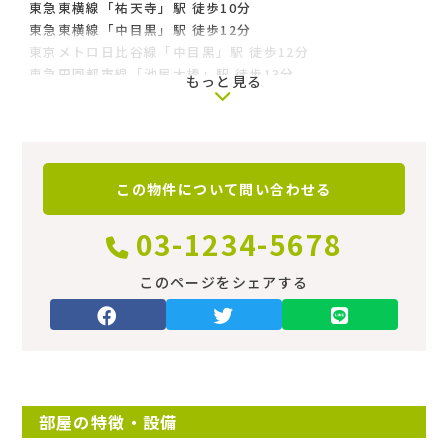
東急東横線「祐天寺」駅 徒歩10分
東急東横線「中目黒」駅 徒歩12分
東京メトロ日比谷線「中目黒」駅 徒歩12分
東急田園都市線「池尻大橋」駅 徒歩13分
もっと見る
間取り
1K
この物件について
問い合わせる
専有面積
03-1234-5678
築年数
このページをシェアする
築36年
階
1階（地上2階建）
向き
部屋の特徴・設備
‐