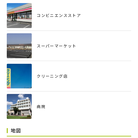
11,000円
コンビニエンスストア
駐車場
‐
入居
スーパーマーケット
即入居可
取引態様
クリーニング店
仲介
敷金積み増し
‐
病院
物件コード
0003-0002
地図
契約形態