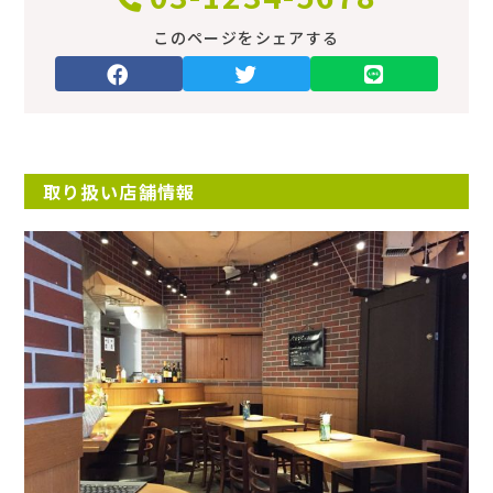
保証会社
このページをシェアする
‐
ほか初期費用
‐
取り扱い店舗情報
ほか諸費用
‐
備考
‐