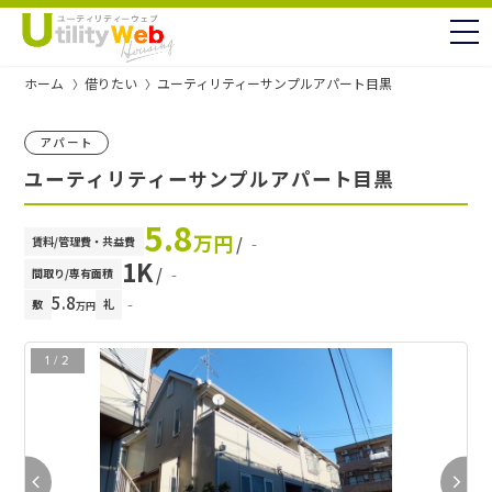
to
ホーム
借りたい
ユーティリティーサンプルアパート目黒
アパート
ユーティリティーサンプルアパート目黒
5.8
万円
賃料/管理費・共益費
/ ‐
1K
/ ‐
間取り/専有面積
5.8
‐
敷
礼
万円
1
/
2